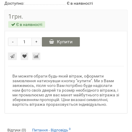
Доступно:
Є в наявності
1грн.
Є в наявності
-
Купити
+
Ви можете обрати будь-який вітраж, оформити
замовлення натиснувши кнопку "купити". Ми з Вами
звяжемось, після чого Вам потрібно буде надіслати
нам фото своїх дверей та розмір необхідного вітража, і
ми промалюємо для вас макет майбутнього вітража зі
збереженням пропорцій. Ціни вказані символічні,
вартість вітража прораховується індивідуально.
0
Відгуки (0)
Питання - Відповідь