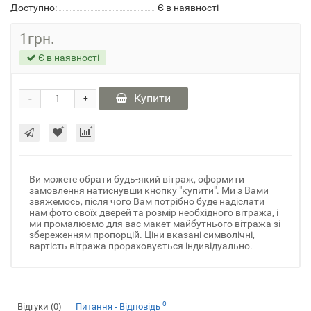
Доступно:
Є в наявності
1грн.
Є в наявності
-
Купити
+
Ви можете обрати будь-який вітраж, оформити
замовлення натиснувши кнопку "купити". Ми з Вами
звяжемось, після чого Вам потрібно буде надіслати
нам фото своїх дверей та розмір необхідного вітража, і
ми промалюємо для вас макет майбутнього вітража зі
збереженням пропорцій. Ціни вказані символічні,
вартість вітража прораховується індивідуально.
0
Відгуки (0)
Питання - Відповідь