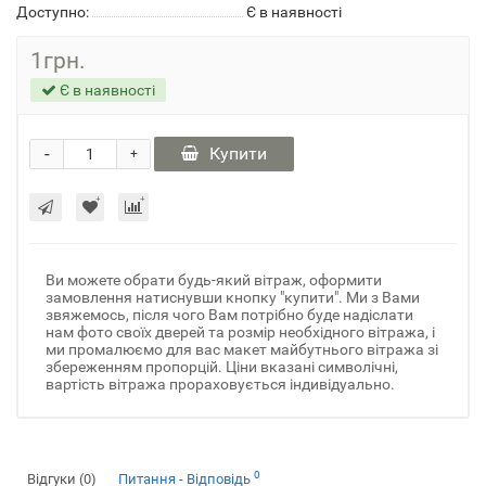
Доступно:
Є в наявності
1грн.
Є в наявності
-
Купити
+
Ви можете обрати будь-який вітраж, оформити
замовлення натиснувши кнопку "купити". Ми з Вами
звяжемось, після чого Вам потрібно буде надіслати
нам фото своїх дверей та розмір необхідного вітража, і
ми промалюємо для вас макет майбутнього вітража зі
збереженням пропорцій. Ціни вказані символічні,
вартість вітража прораховується індивідуально.
0
Відгуки (0)
Питання - Відповідь