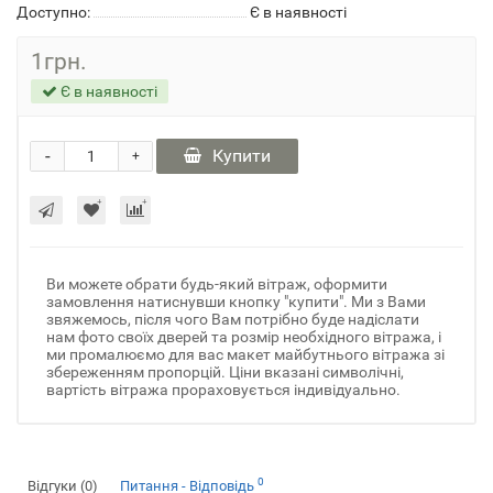
Доступно:
Є в наявності
1грн.
Є в наявності
-
Купити
+
Ви можете обрати будь-який вітраж, оформити
замовлення натиснувши кнопку "купити". Ми з Вами
звяжемось, після чого Вам потрібно буде надіслати
нам фото своїх дверей та розмір необхідного вітража, і
ми промалюємо для вас макет майбутнього вітража зі
збереженням пропорцій. Ціни вказані символічні,
вартість вітража прораховується індивідуально.
0
Відгуки (0)
Питання - Відповідь