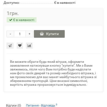
Доступно:
Є в наявності
1грн.
Є в наявності
-
Купити
+
Ви можете обрати будь-який вітраж, оформити
замовлення натиснувши кнопку "купити". Ми з Вами
звяжемось, після чого Вам потрібно буде надіслати
нам фото своїх дверей та розмір необхідного вітража, і
ми промалюємо для вас макет майбутнього вітража зі
збереженням пропорцій. Ціни вказані символічні,
вартість вітража прораховується індивідуально.
0
Відгуки (0)
Питання - Відповідь