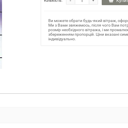
-
Купи
Кількість:
+
Ви можете обрати будь-який вітраж, офор
Ми з Вами звяжемось, після чого Вам потр
розмір необхідного вітража, і ми промалю
збереженням пропорцій. Ціни вказані симв
індивідуально.