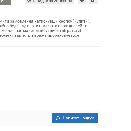
ти
Швидке замовлення
мити замовлення натиснувши кнопку "купити".
ібно буде надіслати нам фото своїх дверей та
ємо для вас макет майбутнього вітража зі
олічні, вартість вітража прораховується
Написати відгук