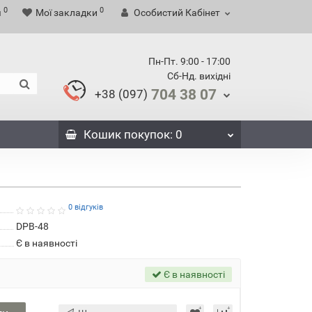
0
0
я
Мої закладки
Особистий Кабінет
Пн-Пт. 9:00 - 17:00
Сб-Нд. вихідні
704 38 07
+38 (097)
Кошик
покупок
: 0
0 відгуків
DPB-48
Є в наявності
Є в наявності