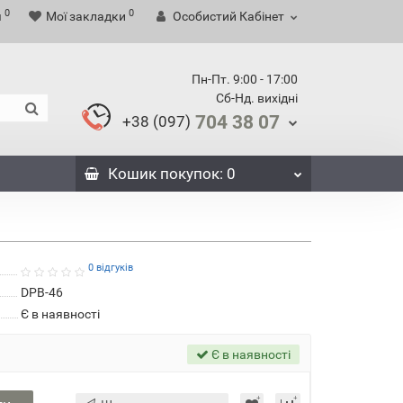
0
0
я
Мої закладки
Особистий Кабінет
Пн-Пт. 9:00 - 17:00
Сб-Нд. вихідні
704 38 07
+38 (097)
Кошик
покупок
: 0
0 відгуків
DPB-46
Є в наявності
Є в наявності