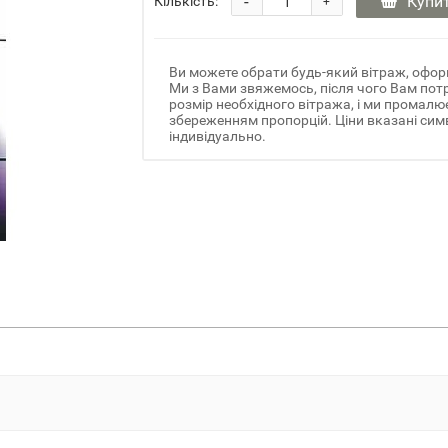
-
Купи
Кількість:
+
Ви можете обрати будь-який вітраж, офор
Ми з Вами звяжемось, після чого Вам потр
розмір необхідного вітража, і ми промалю
збереженням пропорцій. Ціни вказані симв
індивідуально.