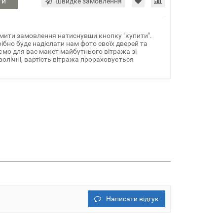
ти
Швидке замовлення
мити замовлення натиснувши кнопку "купити".
ібно буде надіслати нам фото своїх дверей та
ємо для вас макет майбутнього вітража зі
олічні, вартість вітража прораховується
Написати відгук