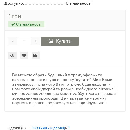
Доступно:
Є в наявності
1грн.
Є в наявності
-
Купити
+
Ви можете обрати будь-який вітраж, оформити
замовлення натиснувши кнопку "купити". Ми з Вами
звяжемось, після чого Вам потрібно буде надіслати
нам фото своїх дверей та розмір необхідного вітража, і
ми промалюємо для вас макет майбутнього вітража зі
збереженням пропорцій. Ціни вказані символічні,
вартість вітража прораховується індивідуально.
0
Відгуки (0)
Питання - Відповідь