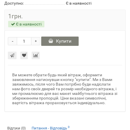
Доступно:
Є в наявності
1грн.
Є в наявності
-
Купити
+
Ви можете обрати будь-який вітраж, оформити
замовлення натиснувши кнопку "купити". Ми з Вами
звяжемось, після чого Вам потрібно буде надіслати
нам фото своїх дверей та розмір необхідного вітража, і
ми промалюємо для вас макет майбутнього вітража зі
збереженням пропорцій. Ціни вказані символічні,
вартість вітража прораховується індивідуально.
0
Відгуки (0)
Питання - Відповідь