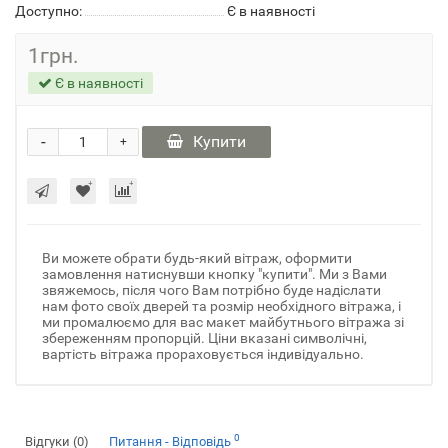
Доступно:
Є в наявності
1грн.
Є в наявності
-
Купити
+
Ви можете обрати будь-який вітраж, оформити
замовлення натиснувши кнопку "купити". Ми з Вами
звяжемось, після чого Вам потрібно буде надіслати
нам фото своїх дверей та розмір необхідного вітража, і
ми промалюємо для вас макет майбутнього вітража зі
збереженням пропорцій. Ціни вказані символічні,
вартість вітража прораховується індивідуально.
0
Відгуки (0)
Питання - Відповідь