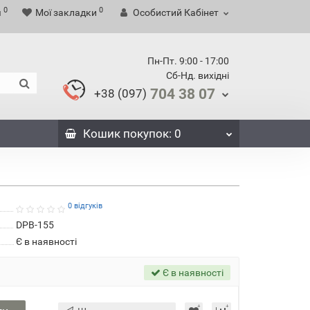
0
0
я
Мої закладки
Особистий Кабінет
Пн-Пт. 9:00 - 17:00
Сб-Нд. вихідні
704 38 07
+38 (097)
Кошик
покупок
: 0
0 відгуків
DPB-155
Є в наявності
Є в наявності