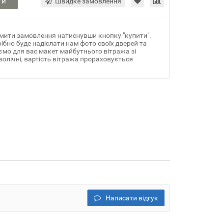
ти
Швидке замовлення
мити замовлення натиснувши кнопку "купити".
ібно буде надіслати нам фото своїх дверей та
ємо для вас макет майбутнього вітража зі
олічні, вартість вітража прораховується
Написати відгук