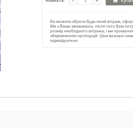
-
Купи
Кількість:
+
Ви можете обрати будь-який вітраж, офор
Ми з Вами звяжемось, після чого Вам потр
розмір необхідного вітража, і ми промалю
збереженням пропорцій. Ціни вказані симв
індивідуально.