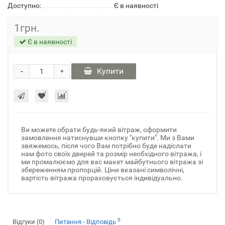
Доступно:
Є в наявності
1грн.
Є в наявності
-
Купити
+
Ви можете обрати будь-який вітраж, оформити
замовлення натиснувши кнопку "купити". Ми з Вами
звяжемось, після чого Вам потрібно буде надіслати
нам фото своїх дверей та розмір необхідного вітража, і
ми промалюємо для вас макет майбутнього вітража зі
збереженням пропорцій. Ціни вказані символічні,
вартість вітража прораховується індивідуально.
0
Відгуки (0)
Питання - Відповідь