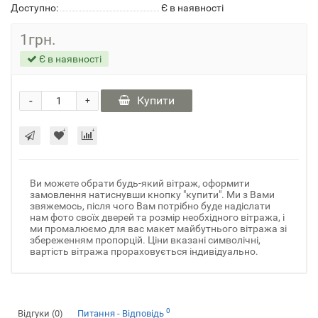
Доступно:
Є в наявності
1грн.
Є в наявності
-
Купити
+
Ви можете обрати будь-який вітраж, оформити
замовлення натиснувши кнопку "купити". Ми з Вами
звяжемось, після чого Вам потрібно буде надіслати
нам фото своїх дверей та розмір необхідного вітража, і
ми промалюємо для вас макет майбутнього вітража зі
збереженням пропорцій. Ціни вказані символічні,
вартість вітража прораховується індивідуально.
0
Відгуки (0)
Питання - Відповідь