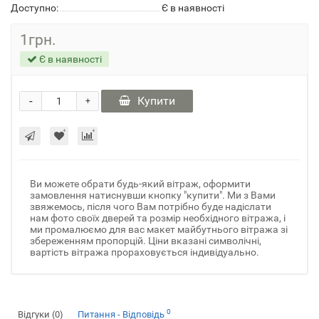
Доступно:
Є в наявності
1грн.
Є в наявності
-
Купити
+
Ви можете обрати будь-який вітраж, оформити
замовлення натиснувши кнопку "купити". Ми з Вами
звяжемось, після чого Вам потрібно буде надіслати
нам фото своїх дверей та розмір необхідного вітража, і
ми промалюємо для вас макет майбутнього вітража зі
збереженням пропорцій. Ціни вказані символічні,
вартість вітража прораховується індивідуально.
0
Відгуки (0)
Питання - Відповідь