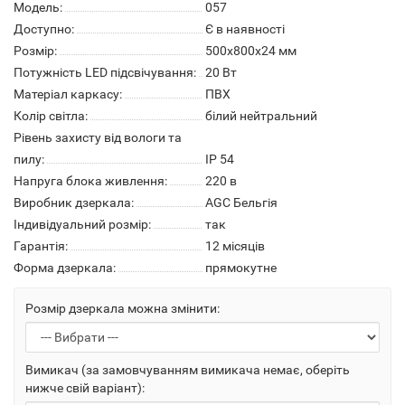
Модель:
057
Доступно:
Є в наявності
Розмір:
500х800х24 мм
Потужність LED підсвічування:
20 Вт
Матеріал каркасу:
ПВХ
Колір світла:
білий нейтральний
Рівень захисту від вологи та
пилу:
IP 54
Напруга блока живлення:
220 в
Виробник дзеркала:
AGC Бельгія
Індивідуальний розмір:
так
Гарантія:
12 місяців
Форма дзеркала:
прямокутне
Розмір дзеркала можна змінити:
Вимикач (за замовчуванням вимикача немає, оберіть
нижче свій варіант):