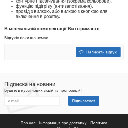
контурне підсвічування (зокрема кольорове),
функцію підігріву (антизапотівання),
провід з вилкою
, або вилкою з кнопкою
для
включення в розетку.
В
мінімальн
ій
комплектації
Ви отримаєте
:
Відгуків поки що немає.
Написати відгук
Підписка на новини
Будьте в курсі нових акцій та пропозицій!
Підписатися
Про нас
Інформація про доставку
Політика