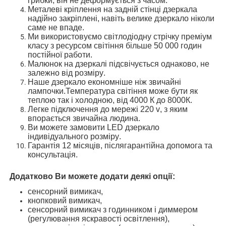
грибки,
він не деформується з часом
.
М
еталеві
кріплення
на задній стінці дзеркала
надійно закріплені, навіть велике дзеркало ніколи
саме не впаде
.
Ми використовуємо
світлодіодн
у
стрічк
у
преміум
класу з ресурсом світіння більше 50 000 годин
постійної
работи.
Малюнок на дзеркалі
підсвічується однаково, не
залежно від розміру
.
Наше дзеркало економніше ніж звичайні
лампочки
.Температура світіння
може бути як
теплою так і холодною,
від 4000 К до 8000К.
Легке підключення до мережі 220 v
, з яким
впорається звичайна людина
.
Ви можете замовити
LED
дзеркало
і
ндивідуальн
ого
розмір
у
.
Гарантія 12 місяців, післягарантійн
а допомога та
консультація
.
Додатково Ви можете додати деякі опції
:
сенсорний вимикач,
кнопковий вимикач,
сенсорний вимикач з годинником і диммером
(регулювання яскравості освітлення),