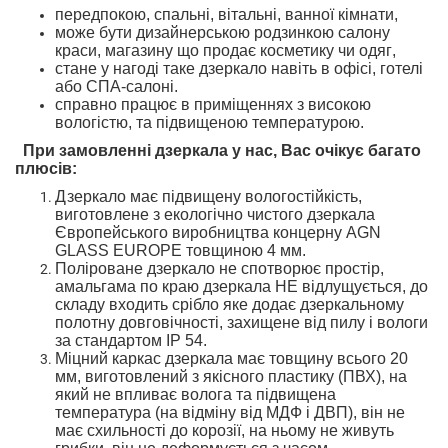
передпокою,
спальні,
вітальні, ванної кімнати,
може бути дизайнерською родзинкою
салону
краси, магазину
що продає косметику чи одяг
,
стане у нагоді таке дзеркало навіть
в офісі, готелі
або СПА-салоні.
справно працює в приміщеннях з високою
вологістю
,
та підвищеною температурою
.
При замовленні дзеркала у нас, Вас очікує багато
плюсів
:
Дзеркало
має підвищену вологостійкість
,
ви
готовлене
з екологічно чистого дзеркал
а
Європейського
виробництва концерну AGN
GLASS EUROPE товщиною 4 мм.
Поліроване дзеркало не спотворює простір
,
амальгама
по краю дзеркала
НЕ
відлущується
, до
складу входить срібло
яке додає дзеркальному
полотну довговічності
,
захищене
від пилу і вологи
за стандартом
IP 54.
Міцний
каркас дзеркала
має товщину
всього
20
мм
,
виготовлений з
якісного
пластику (ПВХ),
на
який не впливає волога та підвищена
температура
(на відміну від МДФ і ДВП),
він не
має схильності
до корозії,
на ньому не живуть