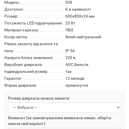
Модель:
039
Доступно:
Є в наявності
Розмір:
600х800х24 мм
Потужність LED підсвічування:
20 Вт
Матеріал каркасу:
ПВХ
Колір світла:
білий нейтральний
Рівень захисту від вологи та
пилу:
IP 54
Напруга блока живлення:
220 в
Виробник дзеркала:
AGC Бельгія
Індивідуальний розмір:
так
Гарантія:
12 місяців
Форма дзеркала:
прямокутне
Розмір дзеркала можна змінити:
Вимикач (за замовчуванням вимикача немає, оберіть
нижче свій варіант):