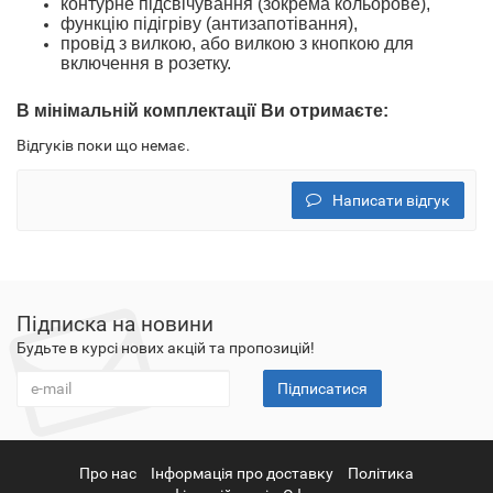
контурне підсвічування (зокрема кольорове),
функцію підігріву (антизапотівання),
провід з вилкою
, або вилкою з кнопкою
для
включення в розетку.
В
мінімальн
ій
комплектації
Ви отримаєте
:
Відгуків поки що немає.
Написати відгук
Підписка на новини
Будьте в курсі нових акцій та пропозицій!
Підписатися
Про нас
Інформація про доставку
Політика