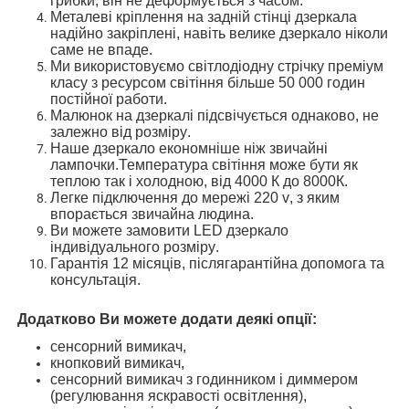
грибки,
він не деформується з часом
.
М
еталеві
кріплення
на задній стінці дзеркала
надійно закріплені, навіть велике дзеркало ніколи
саме не впаде
.
Ми використовуємо
світлодіодн
у
стрічк
у
преміум
класу з ресурсом світіння більше 50 000 годин
постійної
работи.
Малюнок на дзеркалі
підсвічується однаково, не
залежно від розміру
.
Наше дзеркало економніше ніж звичайні
лампочки
.Температура світіння
може бути як
теплою так і холодною,
від 4000 К до 8000К.
Легке підключення до мережі 220 v
, з яким
впорається звичайна людина
.
Ви можете замовити
LED
дзеркало
і
ндивідуальн
ого
розмір
у
.
Гарантія 12 місяців, післягарантійн
а допомога та
консультація
.
Додатково Ви можете додати деякі опції
:
сенсорний вимикач,
кнопковий вимикач,
сенсорний вимикач з годинником і диммером
(регулювання яскравості освітлення),