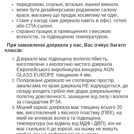
передпокою,
спальні,
вітальні, ванної кімнати,
може бути дизайнерською родзинкою
салону
краси, магазину
що продає косметику чи одяг
,
стане у нагоді таке дзеркало навіть
в офісі, готелі
або СПА-салоні.
справно працює в приміщеннях з високою
вологістю
,
та підвищеною температурою
.
При замовленні дзеркала у нас, Вас очікує багато
плюсів
:
Дзеркало
має підвищену вологостійкість
,
ви
готовлене
з екологічно чистого дзеркал
а
Європейського
виробництва концерну AGN
GLASS EUROPE товщиною 4 мм.
Поліроване дзеркало не спотворює простір
,
амальгама
по краю дзеркала
НЕ
відлущується
, до
складу входить срібло
яке додає дзеркальному
полотну довговічності
,
захищене
від пилу і вологи
за стандартом
IP 54.
Міцний
каркас дзеркала
має товщину
всього
20
мм
,
виготовлений з
якісного
пластику (ПВХ),
на
який не впливає волога та підвищена
температура
(на відміну від МДФ і ДВП),
він не
має схильності
до корозії,
на ньому не живуть