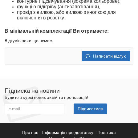
контурне підсвічування (зокрема кольорове),
функцію підігріву (антизапотівання),
провід з вилкою
, або вилкою з кнопкою
для
включення в розетку.
В
мінімальн
ій
комплектації
Ви отримаєте
:
Відгуків поки що немає.
Написати відгук
Підписка на новини
Будьте в курсі нових акцій та пропозицій!
Підписатися
Про нас
Інформація про доставку
Політика