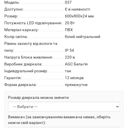
Модель:
037
Доступно:
Є в наявності
Розмір:
600х800х24 мм
Потужність LED підсвічування:
20 Вт
Матеріал каркасу:
ПВХ
Колір світла:
білий нейтральний
Рівень захисту від вологи та
пилу:
IP 54
Напруга блока живлення:
220 в
Виробник дзеркала:
AGC Бельгія
Індивідуальний розмір:
так
Гарантія:
12 місяців
Форма дзеркала:
прямокутне
Розмір дзеркала можна змінити:
Вимикач (за замовчуванням вимикача немає, оберіть
нижче свій варіант):