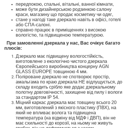
передпокою,
спальні,
вітальні, ванної кімнати,
може бути дизайнерською родзинкою
салону
краси, магазину
що продає косметику чи одяг
,
стане у нагоді таке дзеркало навіть
в офісі, готелі
або СПА-салоні.
справно працює в приміщеннях з високою
вологістю
,
та підвищеною температурою
.
При замовленні дзеркала у нас, Вас очікує багато
плюсів
:
Дзеркало
має підвищену вологостійкість
,
ви
готовлене
з екологічно чистого дзеркал
а
Європейського
виробництва концерну AGN
GLASS EUROPE товщиною 4 мм.
Поліроване дзеркало не спотворює простір
,
амальгама
по краю дзеркала
НЕ
відлущується
, до
складу входить срібло
яке додає дзеркальному
полотну довговічності
,
захищене
від пилу і вологи
за стандартом
IP 54.
Міцний
каркас дзеркала
має товщину
всього
20
мм
,
виготовлений з
якісного
пластику (ПВХ),
на
який не впливає волога та підвищена
температура
(на відміну від МДФ і ДВП),
він не
має схильності
до корозії,
на ньому не живуть