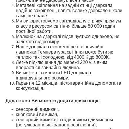
грибки,
він не деформується з часом
.
М
еталеві
кріплення
на задній стінці дзеркала
надійно закріплені, навіть велике дзеркало ніколи
саме не впаде
.
Ми використовуємо
світлодіодн
у
стрічк
у
преміум
класу з ресурсом світіння більше 50 000 годин
постійної
работи.
Малюнок на дзеркалі
підсвічується однаково, не
залежно від розміру
.
Наше дзеркало економніше ніж звичайні
лампочки
.Температура світіння
може бути як
теплою так і холодною,
від 4000 К до 8000К.
Легке підключення до мережі 220 v
, з яким
впорається звичайна людина
.
Ви можете замовити
LED
дзеркало
і
ндивідуальн
ого
розмір
у
.
Гарантія 12 місяців, післягарантійн
а допомога та
консультація
.
Додатково Ви можете додати деякі опції
:
сенсорний вимикач,
кнопковий вимикач,
сенсорний вимикач з годинником і диммером
(регулювання яскравості освітлення),