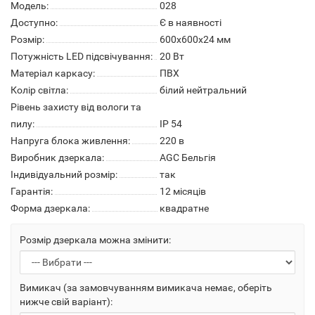
Модель:
028
Доступно:
Є в наявності
Розмір:
600х600х24 мм
Потужність LED підсвічування:
20 Вт
Матеріал каркасу:
ПВХ
Колір світла:
білий нейтральний
Рівень захисту від вологи та
пилу:
IP 54
Напруга блока живлення:
220 в
Виробник дзеркала:
AGC Бельгія
Індивідуальний розмір:
так
Гарантія:
12 місяців
Форма дзеркала:
квадратне
Розмір дзеркала можна змінити:
Вимикач (за замовчуванням вимикача немає, оберіть
нижче свій варіант):