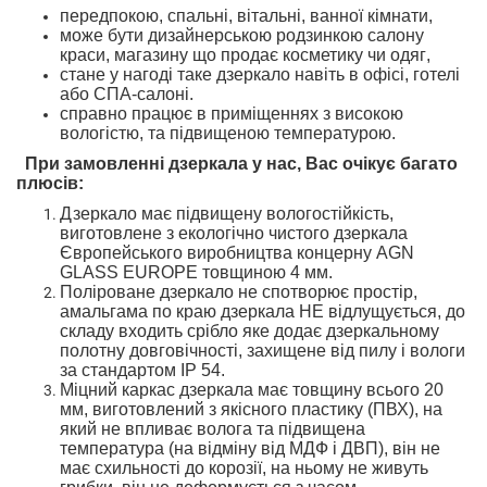
передпокою,
спальні,
вітальні, ванної кімнати,
може бути дизайнерською родзинкою
салону
краси, магазину
що продає косметику чи одяг
,
стане у нагоді таке дзеркало навіть
в офісі, готелі
або СПА-салоні.
справно працює в приміщеннях з високою
вологістю
,
та підвищеною температурою
.
При замовленні дзеркала у нас, Вас очікує багато
плюсів
:
Дзеркало
має підвищену вологостійкість
,
ви
готовлене
з екологічно чистого дзеркал
а
Європейського
виробництва концерну AGN
GLASS EUROPE товщиною 4 мм.
Поліроване дзеркало не спотворює простір
,
амальгама
по краю дзеркала
НЕ
відлущується
, до
складу входить срібло
яке додає дзеркальному
полотну довговічності
,
захищене
від пилу і вологи
за стандартом
IP 54.
Міцний
каркас дзеркала
має товщину
всього
20
мм
,
виготовлений з
якісного
пластику (ПВХ),
на
який не впливає волога та підвищена
температура
(на відміну від МДФ і ДВП),
він не
має схильності
до корозії,
на ньому не живуть