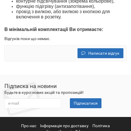
контурне підсвічування (зокрема кольорове),
функцію підігріву (антизапотівання),
провід з вилкою
, або вилкою з кнопкою
для
включення в розетку.
В
мінімальн
ій
комплектації
Ви отримаєте
:
Відгуків поки що немає.
Написати відгук
Підписка на новини
Будьте в курсі нових акцій та пропозицій!
Підписатися
Про нас
Інформація про доставку
Політика