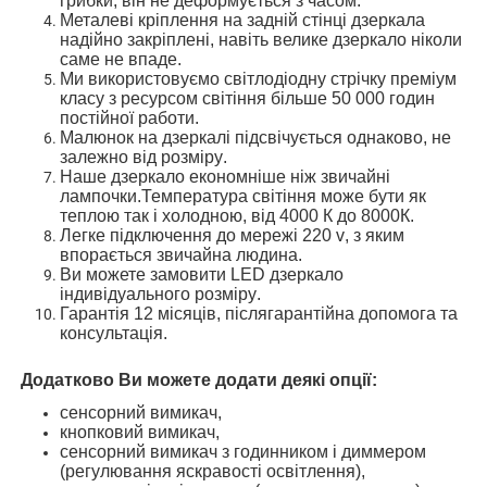
грибки,
він не деформується з часом
.
М
еталеві
кріплення
на задній стінці дзеркала
надійно закріплені, навіть велике дзеркало ніколи
саме не впаде
.
Ми використовуємо
світлодіодн
у
стрічк
у
преміум
класу з ресурсом світіння більше 50 000 годин
постійної
работи.
Малюнок на дзеркалі
підсвічується однаково, не
залежно від розміру
.
Наше дзеркало економніше ніж звичайні
лампочки
.Температура світіння
може бути як
теплою так і холодною,
від 4000 К до 8000К.
Легке підключення до мережі 220 v
, з яким
впорається звичайна людина
.
Ви можете замовити
LED
дзеркало
і
ндивідуальн
ого
розмір
у
.
Гарантія 12 місяців, післягарантійн
а допомога та
консультація
.
Додатково Ви можете додати деякі опції
:
сенсорний вимикач,
кнопковий вимикач,
сенсорний вимикач з годинником і диммером
(регулювання яскравості освітлення),