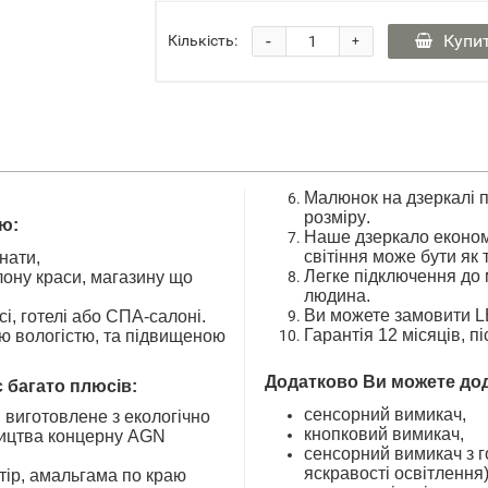
-
Купи
Кількість:
+
Малюнок на дзеркалі
п
розміру
.
ою:
Наше дзеркало економ
світіння
може
 кімнати,
Легке підключення 
ону краси, магазину
що
людина
.
Ви можете замовити
L
сі, готелі або СПА-салоні.
Гарантія 12 місяці
ю вологістю
,
та підвищеною
Додатково Ви можете дода
є багато плюсів
:
сенсорний вимикач,
, ви
готовлене
з екологічно
кнопковий вимикач,
ицтва концерну AGN
сенсорний вимикач з годинником і диммером (регулювання
яскравості освітлення)
тір
, амальгама
по краю