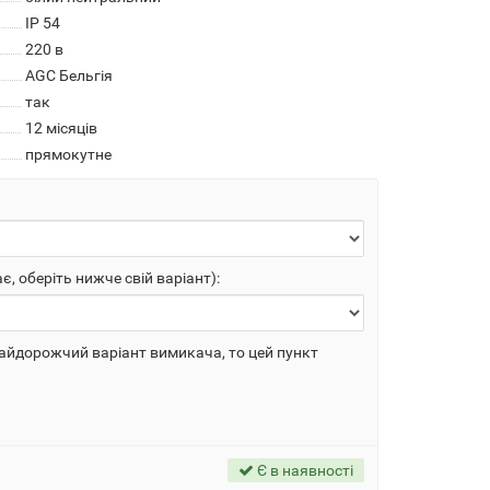
IP 54
220 в
AGC Бельгія
так
12 місяців
прямокутне
 оберіть нижче свій варіант):
найдорожчий варіант вимикача, то цей пункт
Є в наявності