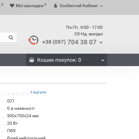
0
0
я
Мої закладки
Особистий Кабінет
Пн-Пт. 9:00 - 17:00
Сб-Нд. вихідні
704 38 07
+38 (097)
Кошик
покупок
: 0
0 відгуків
021
Є в наявності
900х700х24 мм
20 Вт
ПВХ
білий нейтральний