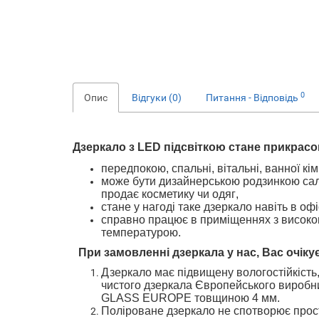
0
Опис
Відгуки (0)
Питання - Відповідь
Дзеркало з LED підсвіткою стане прикрас
передпокою,
спальні,
вітальні, ванної
може бути дизайнерською родзинкою
сал
продає косметику чи одяг
,
стане у нагоді таке дзеркало навіть
в офі
справно працює в приміщеннях з високо
температурою
.
При замовленні дзеркала у нас, Вас очіку
Дзеркало
має підвищену вологостійкість
чистого дзеркал
а Європейського
виробн
GLASS EUROPE товщиною 4 мм.
Поліроване дзеркало не спотворює прос