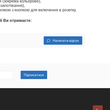
чування (зокрема кольорове),
(антизапотівання),
вилкою з кнопкою
для включення в розетку.
ії
Ви отримаєте
:
Написати відгук
Підписатися