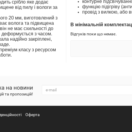
контурне підсві
одить срібло
яке додає
функцію підігріву 
хищене
від пилу і вологи
за
провід з вилкою
, або 
ього
20
мм
,
виготовлений з
В
мінімальн
ій
комплектац
він не має схильності
до
е деформується з часом
.
Відгуків поки що немає.
ркала
надійно закріплені,
впаде
.
преміум класу з ресурсом
боти.
ка на новини
ій та пропозицій!
денційності
Оферта