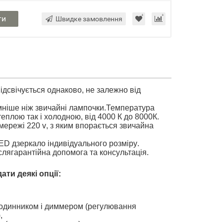
ти
Швидке замовлення
ідсвічується однаково, не залежно від
ніше ніж звичайні лампочки
.Температура
 бути як теплою так і холодною,
від 4000 К до 8000К.
до мережі 220 v
, з яким впорається звичайна
ED
дзеркало
і
ндивідуальн
ого
розмір
у
.
в, післягарантійн
а допомога та консультація
.
ти деякі опції
:
,