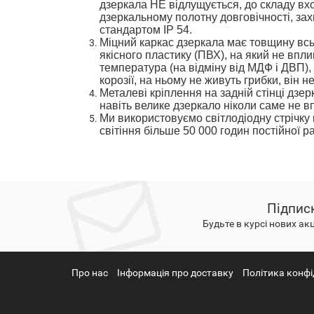
дзеркала
НЕ
відлущується
, до складу вх
дзеркальному полотну довговічності
,
за
стандартом
IP 54.
Міцний
каркас дзеркала
має товщину
вс
якісного
пластику (ПВХ),
на який не впливає волога та підвищена
температура
(на відміну від МДФ і ДВП),
корозії,
на ньому не живуть грибки,
він н
М
еталеві
кріплення
на задній стінці дзе
навіть велике дзеркало ніколи саме не 
Ми використовуємо
світлодіодн
у
стрічк
у
світіння більше 50 000 годин
постійної
ра
Підпис
Будьте в курсі нових акц
Про нас
Інформація про доставку
Політика конфі