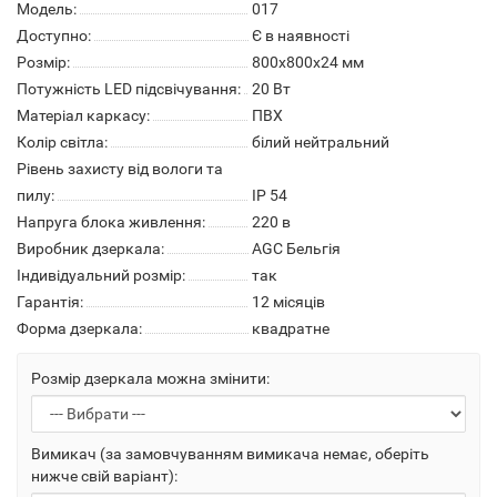
Модель:
017
Доступно:
Є в наявності
Розмір:
800х800х24 мм
Потужність LED підсвічування:
20 Вт
Матеріал каркасу:
ПВХ
Колір світла:
білий нейтральний
Рівень захисту від вологи та
пилу:
IP 54
Напруга блока живлення:
220 в
Виробник дзеркала:
AGC Бельгія
Індивідуальний розмір:
так
Гарантія:
12 місяців
Форма дзеркала:
квадратне
Розмір дзеркала можна змінити:
Вимикач (за замовчуванням вимикача немає, оберіть
нижче свій варіант):