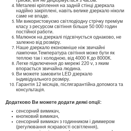
грибки,
він не деформується з часом
.
М
еталеві
кріплення
на задній стінці дзеркала
надійно закріплені, навіть велике дзеркало ніколи
саме не впаде
.
Ми використовуємо
світлодіодн
у
стрічк
у
преміум
класу з ресурсом світіння більше 50 000 годин
постійної
работи.
Малюнок на дзеркалі
підсвічується однаково, не
залежно від розміру
.
Наше дзеркало економніше ніж звичайні
лампочки
.Температура світіння
може бути як
теплою так і холодною,
від 4000 К до 8000К.
Легке підключення до мережі 220 v
, з яким
впорається звичайна людина
.
Ви можете замовити
LED
дзеркало
і
ндивідуальн
ого
розмір
у
.
Гарантія 12 місяців, післягарантійн
а допомога та
консультація
.
Додатково Ви можете додати деякі опції
:
сенсорний вимикач,
кнопковий вимикач,
сенсорний вимикач з годинником і диммером
(регулювання яскравості освітлення),