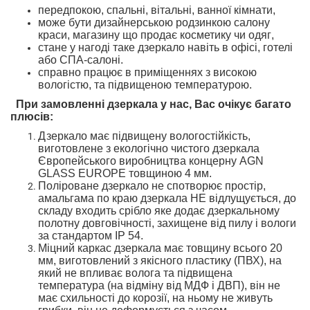
передпокою,
спальні,
вітальні, ванної кімнати,
може бути дизайнерською родзинкою
салону
краси, магазину
що продає косметику чи одяг
,
стане у нагоді таке дзеркало навіть
в офісі, готелі
або СПА-салоні.
справно працює в приміщеннях з високою
вологістю
,
та підвищеною температурою
.
При замовленні дзеркала у нас, Вас очікує багато
плюсів
:
Дзеркало
має підвищену вологостійкість
,
ви
готовлене
з екологічно чистого дзеркал
а
Європейського
виробництва концерну AGN
GLASS EUROPE товщиною 4 мм.
Поліроване дзеркало не спотворює простір
,
амальгама
по краю дзеркала
НЕ
відлущується
, до
складу входить срібло
яке додає дзеркальному
полотну довговічності
,
захищене
від пилу і вологи
за стандартом
IP 54.
Міцний
каркас дзеркала
має товщину
всього
20
мм
,
виготовлений з
якісного
пластику (ПВХ),
на
який не впливає волога та підвищена
температура
(на відміну від МДФ і ДВП),
він не
має схильності
до корозії,
на ньому не живуть