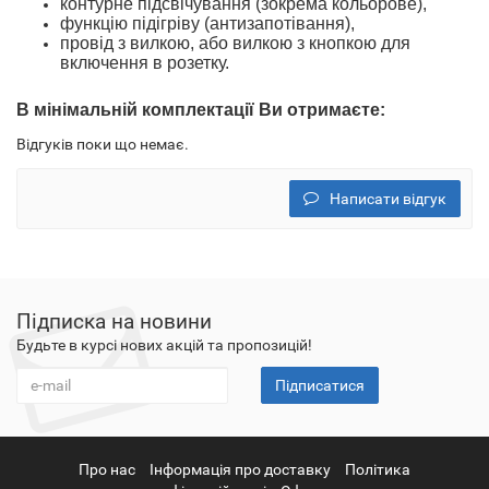
контурне підсвічування (зокрема кольорове),
функцію підігріву (антизапотівання),
провід з вилкою
, або вилкою з кнопкою
для
включення в розетку.
В
мінімальн
ій
комплектації
Ви отримаєте
:
Відгуків поки що немає.
Написати відгук
Підписка на новини
Будьте в курсі нових акцій та пропозицій!
Підписатися
Про нас
Інформація про доставку
Політика