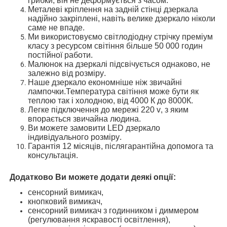
грибки,
він не деформується з часом
.
М
еталеві
кріплення
на задній стінці дзеркала
надійно закріплені, навіть велике дзеркало ніколи
саме не впаде
.
Ми використовуємо
світлодіодн
у
стрічк
у
преміум
класу з ресурсом світіння більше 50 000 годин
постійної
работи.
Малюнок на дзеркалі
підсвічується однаково, не
залежно від розміру
.
Наше дзеркало економніше ніж звичайні
лампочки
.Температура світіння
може бути як
теплою так і холодною,
від 4000 К до 8000К.
Легке підключення до мережі 220 v
, з яким
впорається звичайна людина
.
Ви можете замовити
LED
дзеркало
і
ндивідуальн
ого
розмір
у
.
Гарантія 12 місяців, післягарантійн
а допомога та
консультація
.
Додатково Ви можете додати деякі опції
:
сенсорний вимикач,
кнопковий вимикач,
сенсорний вимикач з годинником і диммером
(регулювання яскравості освітлення),