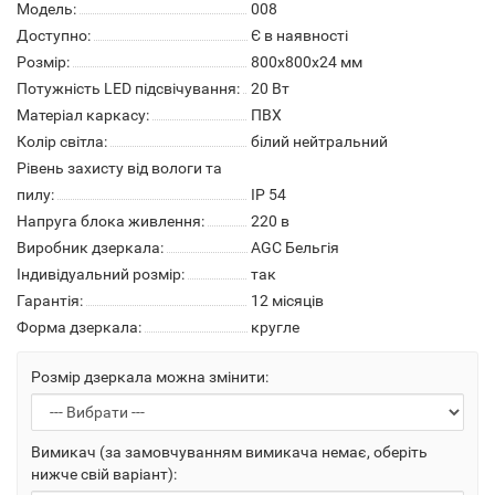
Модель:
008
Доступно:
Є в наявності
Розмір:
800х800х24 мм
Потужність LED підсвічування:
20 Вт
Матеріал каркасу:
ПВХ
Колір світла:
білий нейтральний
Рівень захисту від вологи та
пилу:
IP 54
Напруга блока живлення:
220 в
Виробник дзеркала:
AGC Бельгія
Індивідуальний розмір:
так
Гарантія:
12 місяців
Форма дзеркала:
кругле
Розмір дзеркала можна змінити:
Вимикач (за замовчуванням вимикача немає, оберіть
нижче свій варіант):