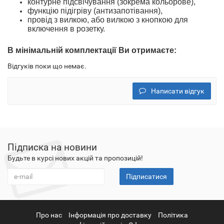
контурне підсвічування (зокрема кольорове),
функцію підігріву (антизапотівання),
провід з вилкою
, або вилкою з кнопкою
для
включення в розетку.
В
мінімальн
ій
комплектації
Ви отримаєте
:
Відгуків поки що немає.
Написати відгук
Підписка на новини
Будьте в курсі нових акцій та пропозицій!
Підписатися
Про нас
Інформація про доставку
Політика