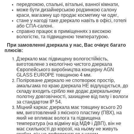
передпокою,
спальні,
вітальні, ванної кімнати,
може бути дизайнерською родзинкою
салону
краси, магазину
що продає косметику чи одяг
,
стане у нагоді таке дзеркало навіть
в офісі, готелі
або СПА-салоні.
справно працює в приміщеннях з високою
вологістю
,
та підвищеною температурою
.
При замовленні дзеркала у нас, Вас очікує багато
плюсів
:
Дзеркало
має підвищену вологостійкість
,
ви
готовлене
з екологічно чистого дзеркал
а
Європейського
виробництва концерну AGN
GLASS EUROPE товщиною 4 мм.
Поліроване дзеркало не спотворює простір
,
амальгама
по краю дзеркала
НЕ
відлущується
, до
складу входить срібло
яке додає дзеркальному
полотну довговічності
,
захищене
від пилу і вологи
за стандартом
IP 54.
Міцний
каркас дзеркала
має товщину
всього
20
мм
,
виготовлений з
якісного
пластику (ПВХ),
на
який не впливає волога та підвищена
температура
(на відміну від МДФ і ДВП),
він не
має схильності
до корозії,
на ньому не живуть